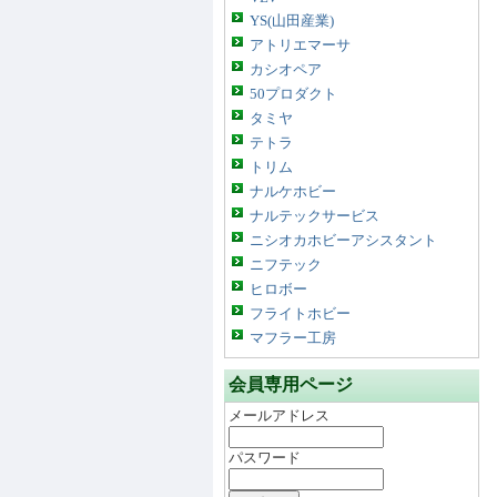
YS(山田産業)
アトリエマーサ
カシオペア
50プロダクト
タミヤ
テトラ
トリム
ナルケホビー
ナルテックサービス
ニシオカホビーアシスタント
ニフテック
ヒロボー
フライトホビー
マフラー工房
会員専用ページ
メールアドレス
パスワード