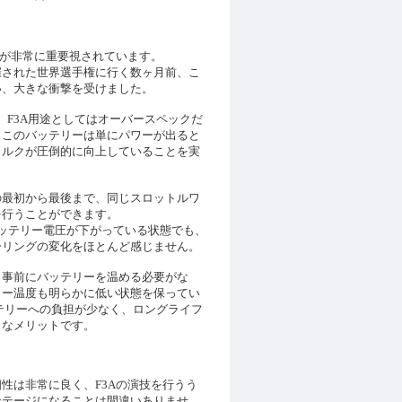
。
性が非常に重要視されています。
催された世界選手権に行く数ヶ月前、こ
い、大きな衝撃を受けました。
は、F3A用途としてはオーバースペックだ
、このバッテリーは単にパワーが出ると
トルクが圧倒的に向上していることを実
の最初から最後まで、同じスロットルワ
を行うことができます。
ッテリー電圧が下がっている状態でも、
ーリングの変化をほとんど感じません。
も事前にバッテリーを温める必要がな
リー温度も明らかに低い状態を保ってい
テリーへの負担が少なく、ロングライフ
きなメリットです。
性は非常に良く、F3Aの演技を行うう
ンテージになることは間違いありませ