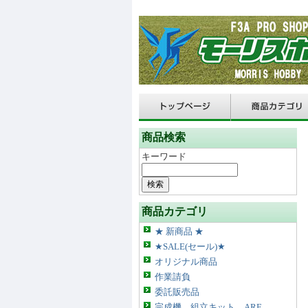
商品検索
キーワード
商品カテゴリ
★ 新商品 ★
★SALE(セール)★
オリジナル商品
作業請負
委託販売品
完成機、組立キット、ARF