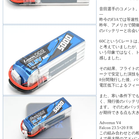
音田選手のコメント
---
昨今のF3Aでは等速
昨年、アメリカで開
のバッテリーと出会
60CというCレート
と考えていましたが
いう印象ではなく、
感しました。
その結果、フライト
ークで安定した演技
8分間飛行した後、バ
電圧低下によるフィ
また、寒い条件下で
く、飛行後のバッテ
ます。 そのためバッ
が期待できる点も大
Adverrun V4
Falcon 23.5×20 F/R
この組み合わせとの相
えで最大限のアドバ