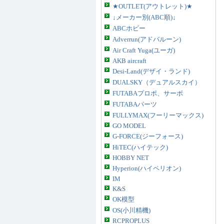
★OUTLET(アウトレット)★
↓メーカー別(ABC順)↓
ABCホビー
Adverrun(アドバルーン)
Air Craft Yuga(ユーガ)
AKB aircraft
Desi-Land(デザイ・ランド)
DUALSKY（デュアルスカイ）
FUTABAプロポ、サーボ
FUTABAパーツ
FULLYMAX(フーリーマックス)
GO MODEL
G-FORCE(ジーフォース)
HiTEC(ハイテック)
HOBBY NET
Hyperion(ハイペリオン)
IM
K&S
OK模型
OS(小川精機)
RCPROPLUS