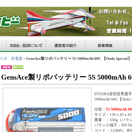
リポ、充電器
>
GensAce製リポバッテリー 5S 5000mAh 60C 【Onda Special】
GensAce製リポバッテリー 5S 5000mAh 60C
FUTABA音田哲男選
5000mAh 60C【Onda 
仕様：
5S 5000mAh 6
サイズ：136 x 43 x 42(
重量 ：530g（バ
バランス端子：JST-
コード ：12AWG、約