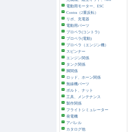
電動用モーター、ESC
Contra（2重反転）
リポ、充電器
電動用パーツ
プロペラ(コントラ)
プロペラ(電動)
プロペラ（エンジン機）
スピンナー
エンジン関係
タンク関係
脚関係
ロッド、ホーン関係
無線機パーツ
ボルト、ナット
工具、メンテナンス
製作関係
フライトシミュレーター
発電機
アパレル
カタログ他