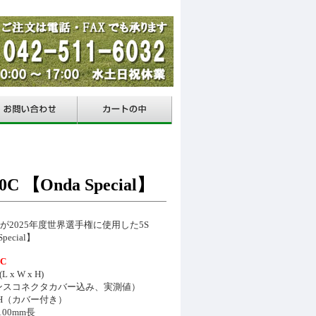
 【Onda Special】
手が2025年度世界選手権に使用した5S
Special】
0C
L x W x H)
ランスコネクタカバー込み、実測値）
XH（カバー付き）
100mm長