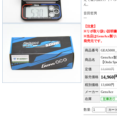
ん。
音田哲男
---
【注意】
※
リポ取り扱い説明書
※当店はGensAce製リ
発売元です。
商品番号
GEA5000_
GensAce
商品名
【Onda Sp
定価
13,600円
14,960
販売価格
税別価格
13,600円
メーカー
GensAce
在庫
数量: