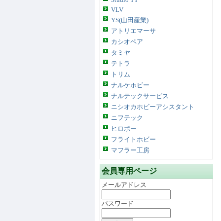
VLV
YS(山田産業)
アトリエマーサ
カシオペア
タミヤ
テトラ
トリム
ナルケホビー
ナルテックサービス
ニシオカホビーアシスタント
ニフテック
ヒロボー
フライトホビー
マフラー工房
会員専用ページ
メールアドレス
パスワード