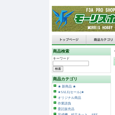
商品検索
キーワード
商品カテゴリ
★ 新商品 ★
★SALE(セール)★
オリジナル商品
作業請負
委託販売品
完成機、組立キット、ARF