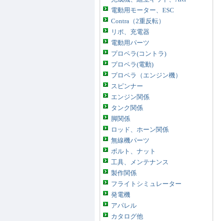
電動用モーター、ESC
Contra（2重反転）
リポ、充電器
電動用パーツ
プロペラ(コントラ)
プロペラ(電動)
プロペラ（エンジン機）
スピンナー
エンジン関係
タンク関係
脚関係
ロッド、ホーン関係
無線機パーツ
ボルト、ナット
工具、メンテナンス
製作関係
フライトシミュレーター
発電機
アパレル
カタログ他