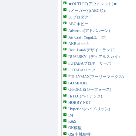
★OUTLET(アウトレット)★
↓メーカー別(ABC順)↓
50プロダクト
ABCホビー
Adverrun(アドバルーン)
Air Craft Yuga(ユーガ)
AKB aircraft
Desi-Land(デザイ・ランド)
DUALSKY（デュアルスカイ）
FUTABAプロポ、サーボ
FUTABAパーツ
FULLYMAX(フーリーマックス)
GO MODEL
G-FORCE(ジーフォース)
HiTEC(ハイテック)
HOBBY NET
Hyperion(ハイペリオン)
IM
K&S
OK模型
OS(小川精機)